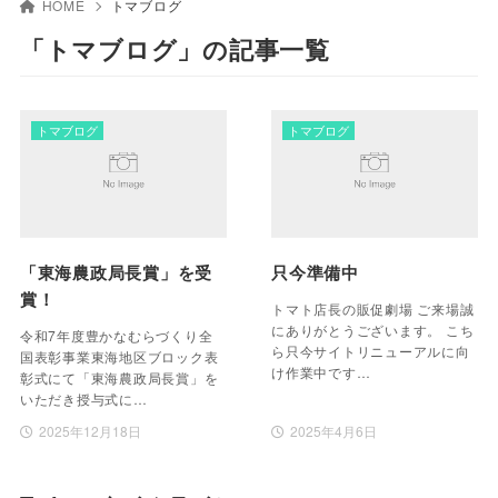
HOME
トマブログ
「トマブログ」の記事一覧
トマブログ
トマブログ
「東海農政局長賞」を受
只今準備中
賞！
トマト店長の販促劇場 ご来場誠
にありがとうございます。 こち
令和7年度豊かなむらづくり全
ら只今サイトリニューアルに向
国表彰事業東海地区ブロック表
け作業中です…
彰式にて「東海農政局長賞」を
いただき授与式に…
2025年12月18日
2025年4月6日